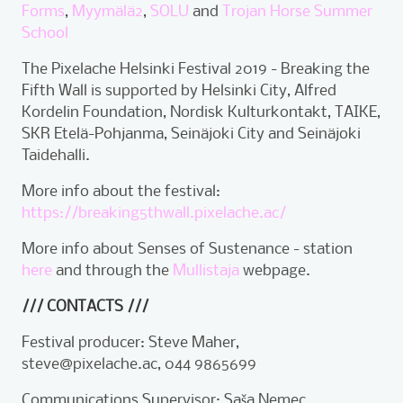
Forms
,
Myymälä2
,
SOLU
and
Trojan Horse Summer
School
The Pixelache Helsinki Festival 2019 - Breaking the
Fifth Wall is supported by Helsinki City, Alfred
Kordelin Foundation, Nordisk Kulturkontakt, TAIKE,
SKR Etelä-Pohjanma, Seinäjoki City and Seinäjoki
Taidehalli.
More info about the festival:
https://breaking5thwall.pixelache.ac/
More info about Senses of Sustenance - station
here
and through the
Mullistaja
webpage.
/// CONTACTS ///
Festival producer: Steve Maher,
steve@pixelache.ac, 044 9865699
Communications Supervisor: Saša Nemec,