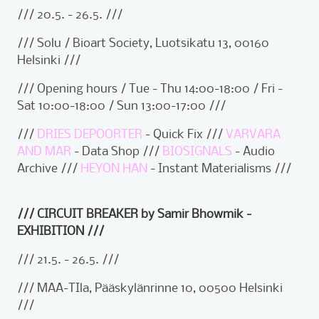
/// 20.5. - 26.5. ///
/// Solu / Bioart Society, Luotsikatu 13, 00160
Helsinki ///
/// Opening hours / Tue - Thu 14:00-18:00 / Fri -
Sat 10:00-18:00 / Sun 13:00-17:00 ///
///
DRIES DEPOORTER
- Quick Fix ///
VARVARA
AND MAR
- Data Shop ///
BIOSIGNALS
- Audio
Archive ///
HEYON HAN
- Instant Materialisms ///
/// CIRCUIT BREAKER by Samir Bhowmik -
EXHIBITION ///
/// 21.5. - 26.5. ///
/// MAA-TIla, Pääskylänrinne 10, 00500 Helsinki
///