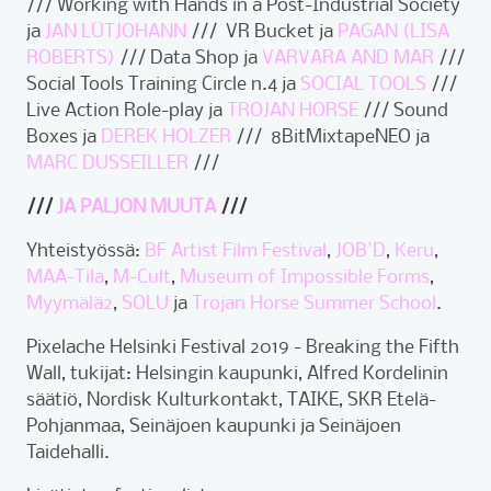
/// Working with Hands in a Post-Industrial Society
ja
JAN LÜTJOHANN
/// VR Bucket ja
PAGAN (LISA
ROBERTS)
/// Data Shop ja
VARVARA AND MAR
///
Social Tools Training Circle n.4 ja
SOCIAL TOOLS
///
Live Action Role-play ja
TROJAN HORSE
/// Sound
Boxes ja
DEREK HOLZER
/// 8BitMixtapeNEO ja
MARC DUSSEILLER
///
///
JA PALJON MUUTA
///
Yhteistyössä:
BF Artist Film Festival
,
JOB'D
,
Keru
,
MAA-Tila
,
M-Cult
,
Museum of Impossible Forms
,
Myymälä2
,
SOLU
ja
Trojan Horse Summer School
.
Pixelache Helsinki Festival 2019 - Breaking the Fifth
Wall, tukijat: Helsingin kaupunki, Alfred Kordelinin
säätiö, Nordisk Kulturkontakt, TAIKE, SKR Etelä-
Pohjanmaa, Seinäjoen kaupunki ja Seinäjoen
Taidehalli.