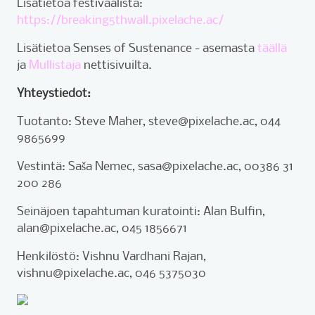
Lisätietoa festivaalista:
https://breaking5thwall.pixelache.ac/
Lisätietoa Senses of Sustenance - asemasta
täällä
ja
Mullistaja
nettisivuilta.
Yhteystiedot:
Tuotanto: Steve Maher, steve@pixelache.ac, 044
9865699
Vestintä: Saša Nemec, sasa@pixelache.ac, 00386 31
200 286
Seinäjoen tapahtuman kuratointi: Alan Bulfin,
alan@pixelache.ac, 045 1856671
Henkilöstö: Vishnu Vardhani Rajan,
vishnu@pixelache.ac, 046 5375030