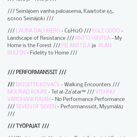
/// Seinäjoen vanha paloasema, Kaartotie 65,
60100 Seinäjoki ///
///
LAURA DALHBERG
- C6H12O ///
EGLE ODDO
-
Landscape of Resistance ///
ANTTI HINTSA
- My
Home is the Forest ///
PII ANTTILA
ja
ALAN
BULFIN
- Fidelity to Home ///
/// PERFORMANSSIT ///
//
/
BRIGITTE KOVACS
- Walking Encounters ///
MOURAD KOURI
- Tel al-Za’atar™ ///
VISHNU
VARDHANI RAJAN
- No Performance Performance
///
SEVEN OF SEVEN
- Performanssiöt, Myymälä2
///
/// TYÖPAJAT ///