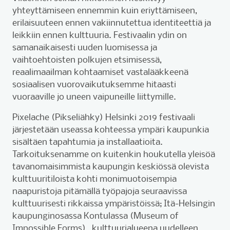
yhteyttämiseen ennemmin kuin eriyttämiseen,
erilaisuuteen ennen vakiinnutettua identiteettiä ja
leikkiin ennen kulttuuria. Festivaalin ydin on
samanaikaisesti uuden luomisessa ja
vaihtoehtoisten polkujen etsimisessä,
reaalimaailman kohtaamiset vastalääkkeenä
sosiaalisen vuorovaikutuksemme hitaasti
vuoraaville jo uneen vaipuneille liittymille.
Pixelache (Pikseliähky) Helsinki 2019 festivaali
järjestetään useassa kohteessa ympäri kaupunkia
sisältäen tapahtumia ja installaatioita.
Tarkoituksenamme on kuitenkin houkutella yleisöä
tavanomaisimmista kaupungin keskiössä olevista
kulttuuritiloista kohti monimuotoisempia
naapuristoja pitämällä työpajoja seuraavissa
kulttuurisesti rikkaissa ympäristöissä; Itä-Helsingin
kaupunginosassa Kontulassa (Museum of
Impossible Forms), kulttuurialueena uudelleen