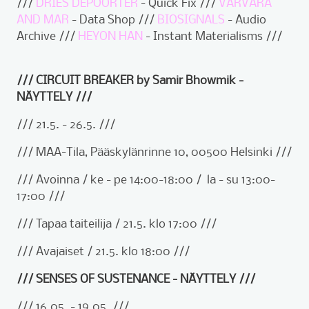
///
DRIES DEPOORTER
- Quick Fix ///
VARVARA
AND MAR
- Data Shop ///
BIOSIGNALS
- Audio
Archive ///
HEYON HAN
- Instant Materialisms ///
/// CIRCUIT BREAKER by Samir Bhowmik -
NÄYTTELY ///
/// 21.5. - 26.5. ///
/// MAA-Tila, Pääskylänrinne 10, 00500 Helsinki ///
/// Avoinna / ke - pe 14:00-18:00 / la - su 13:00-
17:00 ///
/// Tapaa taiteilija / 21.5. klo 17:00 ///
/// Avajaiset / 21.5. klo 18:00 ///
/// SENSES OF SUSTENANCE - NÄYTTELY ///
/// 16.05. - 19.05. ///