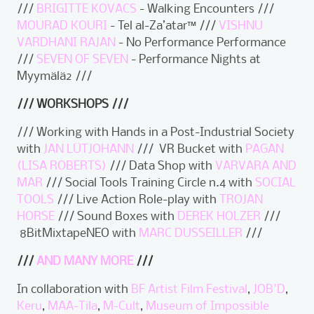
///
BRIGITTE KOVACS
- Walking Encounters ///
MOURAD KOURI
- Tel al-Za’atar™ ///
VISHNU
VARDHANI RAJAN
- No Performance Performance
///
SEVEN OF SEVEN
- Performance Nights at
Myymälä2 ///
/// WORKSHOPS ///
/// Working with Hands in a Post-Industrial Society
with
JAN LÜTJOHANN
/// VR Bucket with
PAGAN
(LISA ROBERTS)
/// Data Shop with
VARVARA AND
MAR
/// Social Tools Training Circle n.4 with
SOCIAL
TOOLS
/// Live Action Role-play with
TROJAN
HORSE
/// Sound Boxes with
DEREK HOLZER
///
8BitMixtapeNEO with
MARC DUSSEILLER
///
///
AND MANY MORE
///
In collaboration with
BF Artist Film Festival
,
JOB'D
,
Keru
,
MAA-Tila
,
M-Cult
,
Museum of Impossible