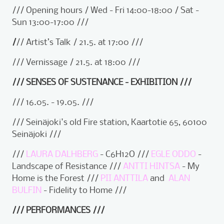
/// Opening hours / Wed - Fri 14:00-18:00 / Sat -
Sun 13:00-17:00 ///
/
// Artist’s Talk / 21.5. at 17:00 ///
/// Vernissage / 21.5. at 18:00 ///
/// SENSES OF SUSTENANCE - EXHIBITION ///
/// 16.05. - 19.05. ///
/// Seinäjoki's old Fire station, Kaartotie 65, 60100
Seinäjoki ///
///
LAURA DALHBERG
- C6H12O ///
EGLE ODDO
-
Landscape of Resistance ///
ANTTI HINTSA
- My
Home is the Forest ///
PII ANTTILA
and
ALAN
BULFIN
- Fidelity to Home ///
/// PERFORMANCES ///